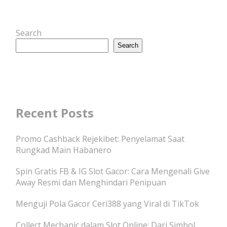
Search
Search
Recent Posts
Promo Cashback Rejekibet: Penyelamat Saat
Rungkad Main Habanero
Spin Gratis FB & IG Slot Gacor: Cara Mengenali Give
Away Resmi dan Menghindari Penipuan
Menguji Pola Gacor Ceri388 yang Viral di TikTok
Collect Mechanic dalam Slot Online: Dari Simbol