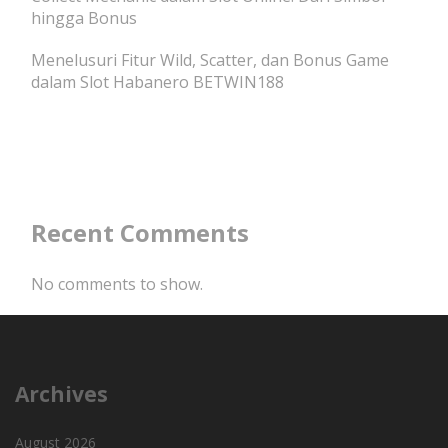
hingga Bonus
Menelusuri Fitur Wild, Scatter, dan Bonus Game
dalam Slot Habanero BETWIN188
Recent Comments
No comments to show.
Archives
August 2026