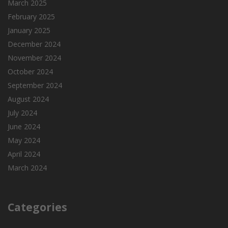
March 2025
February 2025
January 2025
December 2024
November 2024
October 2024
September 2024
August 2024
July 2024
June 2024
May 2024
April 2024
March 2024
Categories