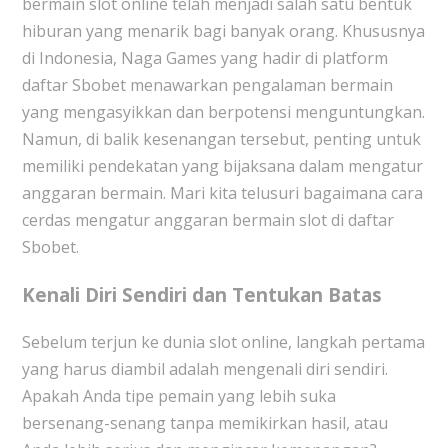
bermain slot online telah menjadi salah satu bentuk
hiburan yang menarik bagi banyak orang. Khususnya
di Indonesia, Naga Games yang hadir di platform
daftar Sbobet menawarkan pengalaman bermain
yang mengasyikkan dan berpotensi menguntungkan.
Namun, di balik kesenangan tersebut, penting untuk
memiliki pendekatan yang bijaksana dalam mengatur
anggaran bermain. Mari kita telusuri bagaimana cara
cerdas mengatur anggaran bermain slot di daftar
Sbobet.
Kenali Diri Sendiri dan Tentukan Batas
Sebelum terjun ke dunia slot online, langkah pertama
yang harus diambil adalah mengenali diri sendiri.
Apakah Anda tipe pemain yang lebih suka
bersenang-senang tanpa memikirkan hasil, atau