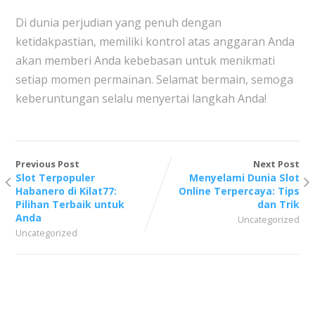
Di dunia perjudian yang penuh dengan
ketidakpastian, memiliki kontrol atas anggaran Anda
akan memberi Anda kebebasan untuk menikmati
setiap momen permainan. Selamat bermain, semoga
keberuntungan selalu menyertai langkah Anda!
Previous Post
Next Post
Slot Terpopuler
Menyelami Dunia Slot
Habanero di Kilat77:
Online Terpercaya: Tips
Pilihan Terbaik untuk
dan Trik
Anda
Uncategorized
Uncategorized