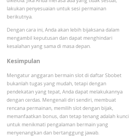
dikelola. Jika Anda merasa ada yang tidak sesuai,
lakukan penyesuaian untuk sesi permainan
berikutnya.
Dengan cara ini, Anda akan lebih bijaksana dalam
mengambil keputusan dan dapat menghindari
kesalahan yang sama di masa depan.
Kesimpulan
Mengatur anggaran bermain slot di daftar Sbobet
bukanlah tugas yang mudah, tetapi dengan
pendekatan yang tepat, Anda dapat melakukannya
dengan cerdas. Mengenali diri sendiri, membuat
rencana permainan, memilih slot dengan bijak,
memanfaatkan bonus, dan tetap tenang adalah kunci
untuk menikmati pengalaman bermain yang
menyenangkan dan bertanggung jawab.