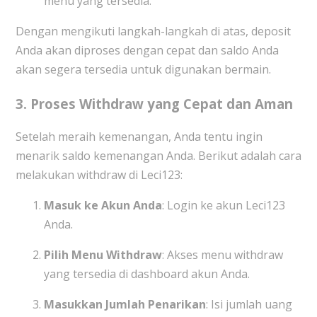
menu yang tersedia.
Dengan mengikuti langkah-langkah di atas, deposit
Anda akan diproses dengan cepat dan saldo Anda
akan segera tersedia untuk digunakan bermain.
3. Proses Withdraw yang Cepat dan Aman
Setelah meraih kemenangan, Anda tentu ingin
menarik saldo kemenangan Anda. Berikut adalah cara
melakukan withdraw di Leci123:
Masuk ke Akun Anda
:
Login ke akun Leci123
Anda.
Pilih Menu Withdraw
:
Akses menu withdraw
yang tersedia di dashboard akun Anda.
Masukkan Jumlah Penarikan
:
Isi jumlah uang