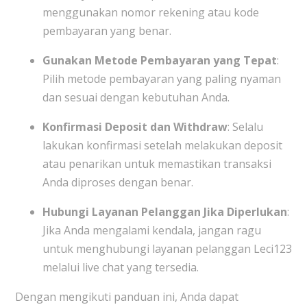
menggunakan nomor rekening atau kode
pembayaran yang benar.
Gunakan Metode Pembayaran yang Tepat
:
Pilih metode pembayaran yang paling nyaman
dan sesuai dengan kebutuhan Anda.
Konfirmasi Deposit dan Withdraw
:
Selalu
lakukan konfirmasi setelah melakukan deposit
atau penarikan untuk memastikan transaksi
Anda diproses dengan benar.
Hubungi Layanan Pelanggan Jika Diperlukan
:
Jika Anda mengalami kendala, jangan ragu
untuk menghubungi layanan pelanggan Leci123
melalui live chat yang tersedia.
Dengan mengikuti panduan ini, Anda dapat