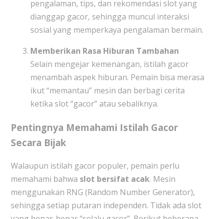
pengalaman, tips, dan rekomendasi slot yang
dianggap gacor, sehingga muncul interaksi
sosial yang memperkaya pengalaman bermain.
Memberikan Rasa Hiburan Tambahan
Selain mengejar kemenangan, istilah gacor
menambah aspek hiburan. Pemain bisa merasa
ikut “memantau” mesin dan berbagi cerita
ketika slot “gacor” atau sebaliknya.
Pentingnya Memahami Istilah Gacor
Secara Bijak
Walaupun istilah gacor populer, pemain perlu
memahami bahwa
slot bersifat acak
. Mesin
menggunakan RNG (Random Number Generator),
sehingga setiap putaran independen. Tidak ada slot
yang benar-benar “selalu gacor”. Berikut beberapa