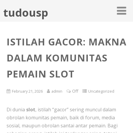
tudousp
ISTILAH GACOR: MAKNA
DALAM KOMUNITAS
PEMAIN SLOT
Off
February 21, 2026
admin
Uncategorized
Di dunia
slot
, istilah “gacor” sering muncul dalam
obrolan komunitas pemain, baik di forum, media
sosial, maupun obrolan santai antar pemain. Bagi