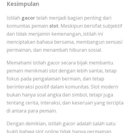
Kesimpulan
Istilah
gacor
telah menjadi bagian penting dari
komunitas pemain
slot
. Meskipun bersifat subjektif
dan tidak menjamin kemenangan, istilah ini
menciptakan bahasa bersama, membangun sensasi
permainan, dan menambah hiburan sosial.
Memahami istilah gacor secara bijak membantu
pemain menikmati slot dengan lebih santai, tetap
fokus pada pengalaman bermain, dan tetap
berinteraksi positif dalam komunitas. Slot modern
bukan hanya soal angka dan simbol, tetapi juga
tentang cerita, interaksi, dan keseruan yang tercipta
di antara para pemain.
Dengan demikian, istilah gacor adalah salah satu
bukti bahwa slot online tidak hanya permainan