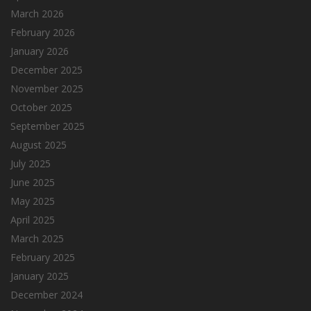
March 2026
February 2026
January 2026
December 2025
November 2025
October 2025
September 2025
August 2025
July 2025
June 2025
May 2025
April 2025
March 2025
February 2025
January 2025
December 2024