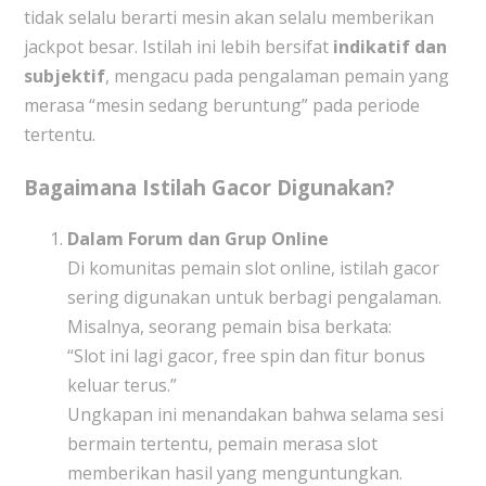
tidak selalu berarti mesin akan selalu memberikan
jackpot besar. Istilah ini lebih bersifat
indikatif dan
subjektif
, mengacu pada pengalaman pemain yang
merasa “mesin sedang beruntung” pada periode
tertentu.
Bagaimana Istilah Gacor Digunakan?
Dalam Forum dan Grup Online
Di komunitas pemain slot online, istilah gacor
sering digunakan untuk berbagi pengalaman.
Misalnya, seorang pemain bisa berkata:
“Slot ini lagi gacor, free spin dan fitur bonus
keluar terus.”
Ungkapan ini menandakan bahwa selama sesi
bermain tertentu, pemain merasa slot
memberikan hasil yang menguntungkan.