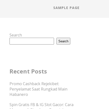
SAMPLE PAGE
Search
Search
Recent Posts
Promo Cashback Rejekibet:
Penyelamat Saat Rungkad Main
Habanero
Spin Gratis FB & IG Slot Gacor: Cara