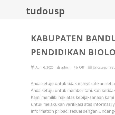
tudousp
KABUPATEN BANDU
PENDIDIKAN BIOLO
Off
April 6, 2025
admin
Uncategorize
Anda setuju untuk tidak menyerahkan setia
Anda setuju untuk memberitahukan ketidak
Kami memiliki hak atas kebijaksanaan kami
untuk melakukan verifikasi atas informas
information pribadi sesuai dengan Undang