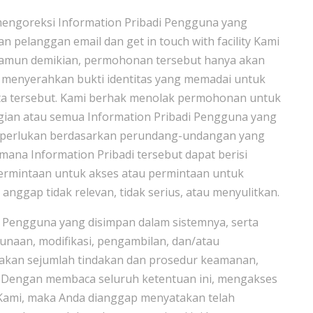
engoreksi Information Pribadi Pengguna yang
n pelanggan email dan get in touch with facility Kami
. Namun demikian, permohonan tersebut hanya akan
h menyerahkan bukti identitas yang memadai untuk
ata tersebut. Kami berhak menolak permohonan untuk
gian atau semua Information Pribadi Pengguna yang
au diperlukan berdasarkan perundang-undangan yang
 mana Information Pribadi tersebut dapat berisi
permintaan untuk akses atau permintaan untuk
nggap tidak relevan, tidak serius, atau menyulitkan.
i Pengguna yang disimpan dalam sistemnya, serta
gunaan, modifikasi, pengambilan, dan/atau
kan sejumlah tindakan dan prosedur keamanan,
. Dengan membaca seluruh ketentuan ini, mengakses
Kami, maka Anda dianggap menyatakan telah