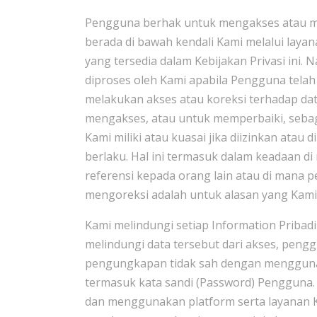
Pengguna berhak untuk mengakses atau m
berada di bawah kendali Kami melalui layana
yang tersedia dalam Kebijakan Privasi ini
diproses oleh Kami apabila Pengguna tela
melakukan akses atau koreksi terhadap d
mengakses, atau untuk memperbaiki, seba
Kami miliki atau kuasai jika diizinkan at
berlaku. Hal ini termasuk dalam keadaan di
referensi kepada orang lain atau di mana 
mengoreksi adalah untuk alasan yang Kami a
Kami melindungi setiap Information Pribad
melindungi data tersebut dari akses, peng
pengungkapan tidak sah dengan mengguna
termasuk kata sandi (Password) Pengguna
dan menggunakan platform serta layanan 