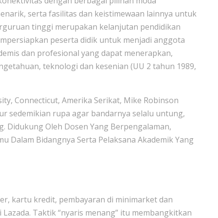
onektivitas dengan berbagai pilihan moda
enarik, serta fasilitas dan keistimewaan lainnya untuk
rguruan tinggi merupakan kelanjutan pendidikan
persiapkan peserta didik untuk menjadi anggota
emis dan profesional yang dapat menerapkan,
etahuan, teknologi dan kesenian (UU 2 tahun 1989,
sity, Connecticut, Amerika Serikat, Mike Robinson
ur sedemikian rupa agar bandarnya selalu untung,
g. Didukung Oleh Dosen Yang Berpengalaman,
lmu Dalam Bidangnya Serta Pelaksana Akademik Yang
er, kartu kredit, pembayaran di minimarket dan
a di Lazada. Taktik “nyaris menang” itu membangkitkan