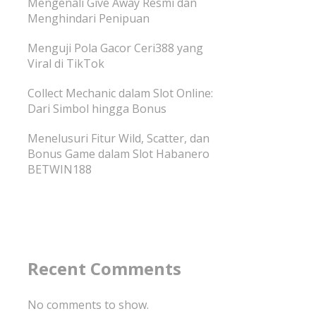
Mengenali Give Away Resmi dan
Menghindari Penipuan
Menguji Pola Gacor Ceri388 yang
Viral di TikTok
Collect Mechanic dalam Slot Online:
Dari Simbol hingga Bonus
Menelusuri Fitur Wild, Scatter, dan
Bonus Game dalam Slot Habanero
BETWIN188
Recent Comments
No comments to show.