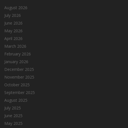
August 2026
July 2026
June 2026
May 2026
April 2026
March 2026
February 2026
January 2026
December 2025
November 2025
October 2025
September 2025
August 2025
July 2025
June 2025
May 2025