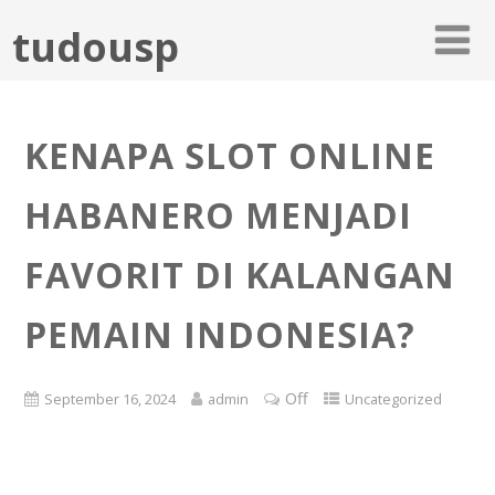
tudousp
KENAPA SLOT ONLINE
HABANERO MENJADI
FAVORIT DI KALANGAN
PEMAIN INDONESIA?
Off
September 16, 2024
admin
Uncategorized