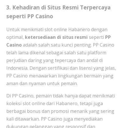
3.
Kehadiran di Situs Resmi Terpercaya
seperti PP Casino
Untuk menikmati slot online Habanero dengan
optimal,
ketersediaan di situs resmi
seperti
PP
Casino
adalah salah satu kunci penting. PP Casino
telah lama dikenal sebagai salah satu platform
perjudian daring yang tepercaya dan andal di
Indonesia. Dengan sertifikasi dan lisensi yang jelas,
PP Casino menawarkan lingkungan bermain yang
aman dan nyaman untuk pemain.
Di PP Casino, pemain tidak hanya dapat menikmati
koleksi slot online dari Habanero, tetapi juga
berbagai bonus dan promosi menarik yang sering
kali ditawarkan. PP Casino juga menyediakan
dukungan pelanggan yang responsif dan