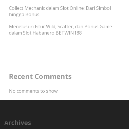
Collect Mechanic dalam Slot Online: Dari Simbol
hingga Bonus
Menelusuri Fitur Wild, Scatter, dan Bonus Game
dalam Slot Habanero BETWIN188
Recent Comments
No comments to show.
Archives