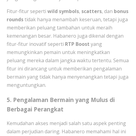
Fitur-fitur seperti
wild symbols
,
scatters
, dan
bonus
rounds
tidak hanya menambah keseruan, tetapi juga
memberikan peluang tambahan untuk meraih
kemenangan besar. Habanero juga dikenal dengan
fitur-fitur inovatif seperti
RTP Boost
yang
memungkinkan pemain untuk meningkatkan
peluang mereka dalam jangka waktu tertentu. Semua
fitur ini dirancang untuk memberikan pengalaman
bermain yang tidak hanya menyenangkan tetapi juga
menguntungkan.
5.
Pengalaman Bermain yang Mulus di
Berbagai Perangkat
Kemudahan akses menjadi salah satu aspek penting
dalam perjudian daring. Habanero memahami hal ini