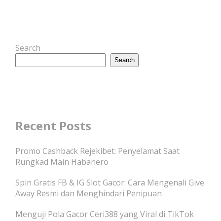
Search
Search
Recent Posts
Promo Cashback Rejekibet: Penyelamat Saat
Rungkad Main Habanero
Spin Gratis FB & IG Slot Gacor: Cara Mengenali Give
Away Resmi dan Menghindari Penipuan
Menguji Pola Gacor Ceri388 yang Viral di TikTok