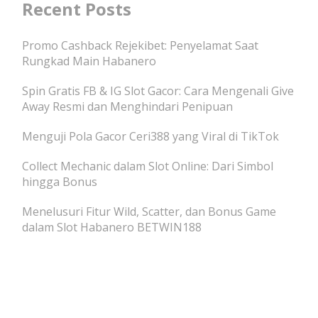
Recent Posts
Promo Cashback Rejekibet: Penyelamat Saat
Rungkad Main Habanero
Spin Gratis FB & IG Slot Gacor: Cara Mengenali Give
Away Resmi dan Menghindari Penipuan
Menguji Pola Gacor Ceri388 yang Viral di TikTok
Collect Mechanic dalam Slot Online: Dari Simbol
hingga Bonus
Menelusuri Fitur Wild, Scatter, dan Bonus Game
dalam Slot Habanero BETWIN188