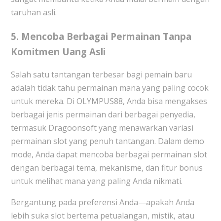
taruhan asli.
5. Mencoba Berbagai Permainan Tanpa
Komitmen Uang Asli
Salah satu tantangan terbesar bagi pemain baru
adalah tidak tahu permainan mana yang paling cocok
untuk mereka. Di OLYMPUS88, Anda bisa mengakses
berbagai jenis permainan dari berbagai penyedia,
termasuk Dragoonsoft yang menawarkan variasi
permainan slot yang penuh tantangan. Dalam demo
mode, Anda dapat mencoba berbagai permainan slot
dengan berbagai tema, mekanisme, dan fitur bonus
untuk melihat mana yang paling Anda nikmati.
Bergantung pada preferensi Anda—apakah Anda
lebih suka slot bertema petualangan, mistik, atau