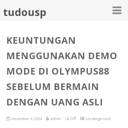
tudousp
KEUNTUNGAN
MENGGUNAKAN DEMO
MODE DI OLYMPUS88
SEBELUM BERMAIN
DENGAN UANG ASLI
Off
December 4, 2024
admin
Uncategorized