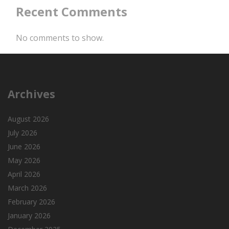
Recent Comments
No comments to show.
Archives
August 2026
July 2026
June 2026
May 2026
April 2026
March 2026
February 2026
January 2026