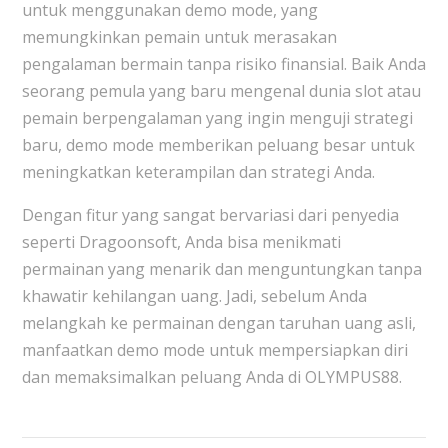
untuk menggunakan demo mode, yang
memungkinkan pemain untuk merasakan
pengalaman bermain tanpa risiko finansial. Baik Anda
seorang pemula yang baru mengenal dunia slot atau
pemain berpengalaman yang ingin menguji strategi
baru, demo mode memberikan peluang besar untuk
meningkatkan keterampilan dan strategi Anda.
Dengan fitur yang sangat bervariasi dari penyedia
seperti Dragoonsoft, Anda bisa menikmati
permainan yang menarik dan menguntungkan tanpa
khawatir kehilangan uang. Jadi, sebelum Anda
melangkah ke permainan dengan taruhan uang asli,
manfaatkan demo mode untuk mempersiapkan diri
dan memaksimalkan peluang Anda di OLYMPUS88.