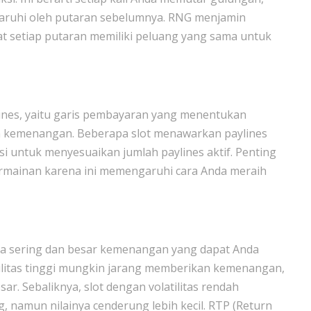
garuhi oleh putaran sebelumnya. RNG menjamin
t setiap putaran memiliki peluang yang sama untuk
ylines, yaitu garis pembayaran yang menentukan
 kemenangan. Beberapa slot menawarkan paylines
i untuk menyesuaikan jumlah paylines aktif. Penting
ermainan karena ini memengaruhi cara Anda meraih
apa sering dan besar kemenangan yang dapat Anda
atilitas tinggi mungkin jarang memberikan kemenangan,
sar. Sebaliknya, slot dengan volatilitas rendah
 namun nilainya cenderung lebih kecil. RTP (Return