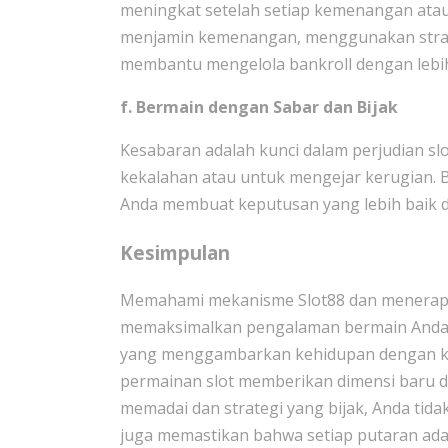
meningkat setelah setiap kemenangan atau 
menjamin kemenangan, menggunakan strat
membantu mengelola bankroll dengan lebih 
f. Bermain dengan Sabar dan Bijak
Kesabaran adalah kunci dalam perjudian sl
kekalahan atau untuk mengejar kerugian.
Anda membuat keputusan yang lebih baik 
Kesimpulan
Memahami mekanisme Slot88 dan menerapkan
memaksimalkan pengalaman bermain Anda. 
yang menggambarkan kehidupan dengan ke
permainan slot memberikan dimensi baru 
memadai dan strategi yang bijak, Anda ti
juga memastikan bahwa setiap putaran ada