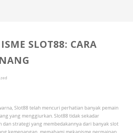
SME SLOT88: CARA
ENANG
ized
arna, Slot88 telah mencuri perhatian banyak pemain
nang yang menggiurkan. Slot88 tidak sekadar
n dan strategi yang membedakannya dari banyak slot
luang kemenangan, memahami mekanisme permainan