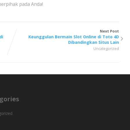
berpihak pada Anda!
Next Post
di
Keunggulan Bermain Slot Online di Toto 4D
Dibandingkan Situs Lain
Uncategorized
gories
orized