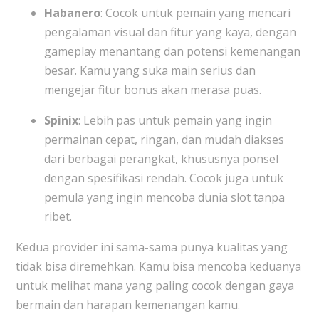
Habanero
: Cocok untuk pemain yang mencari
pengalaman visual dan fitur yang kaya, dengan
gameplay menantang dan potensi kemenangan
besar. Kamu yang suka main serius dan
mengejar fitur bonus akan merasa puas.
Spinix
: Lebih pas untuk pemain yang ingin
permainan cepat, ringan, dan mudah diakses
dari berbagai perangkat, khususnya ponsel
dengan spesifikasi rendah. Cocok juga untuk
pemula yang ingin mencoba dunia slot tanpa
ribet.
Kedua provider ini sama-sama punya kualitas yang
tidak bisa diremehkan. Kamu bisa mencoba keduanya
untuk melihat mana yang paling cocok dengan gaya
bermain dan harapan kemenangan kamu.