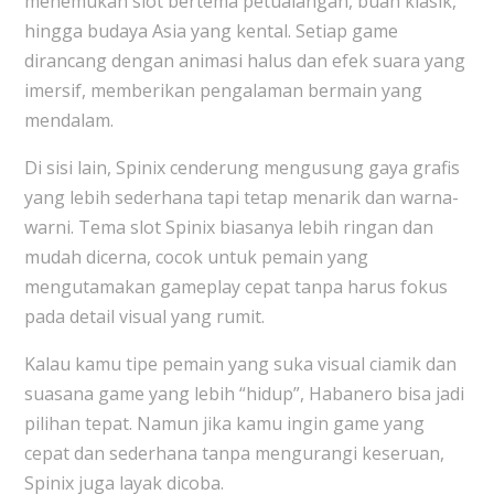
menemukan slot bertema petualangan, buah klasik,
hingga budaya Asia yang kental. Setiap game
dirancang dengan animasi halus dan efek suara yang
imersif, memberikan pengalaman bermain yang
mendalam.
Di sisi lain, Spinix cenderung mengusung gaya grafis
yang lebih sederhana tapi tetap menarik dan warna-
warni. Tema slot Spinix biasanya lebih ringan dan
mudah dicerna, cocok untuk pemain yang
mengutamakan gameplay cepat tanpa harus fokus
pada detail visual yang rumit.
Kalau kamu tipe pemain yang suka visual ciamik dan
suasana game yang lebih “hidup”, Habanero bisa jadi
pilihan tepat. Namun jika kamu ingin game yang
cepat dan sederhana tanpa mengurangi keseruan,
Spinix juga layak dicoba.