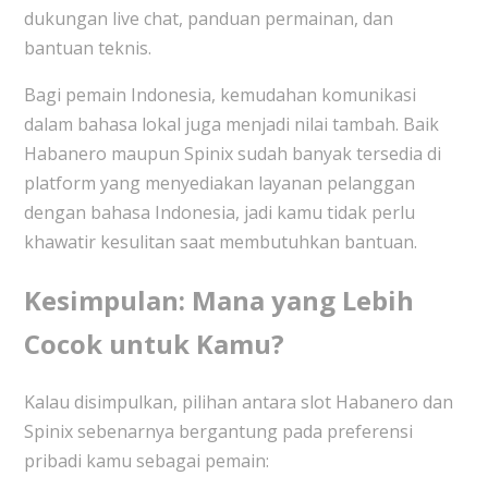
dukungan live chat, panduan permainan, dan
bantuan teknis.
Bagi pemain Indonesia, kemudahan komunikasi
dalam bahasa lokal juga menjadi nilai tambah. Baik
Habanero maupun Spinix sudah banyak tersedia di
platform yang menyediakan layanan pelanggan
dengan bahasa Indonesia, jadi kamu tidak perlu
khawatir kesulitan saat membutuhkan bantuan.
Kesimpulan: Mana yang Lebih
Cocok untuk Kamu?
Kalau disimpulkan, pilihan antara slot Habanero dan
Spinix sebenarnya bergantung pada preferensi
pribadi kamu sebagai pemain: