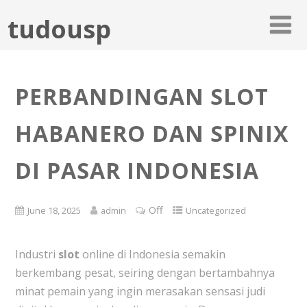
tudousp
PERBANDINGAN SLOT
HABANERO DAN SPINIX
DI PASAR INDONESIA
Off
June 18, 2025
admin
Uncategorized
Industri
slot
online di Indonesia semakin
berkembang pesat, seiring dengan bertambahnya
minat pemain yang ingin merasakan sensasi judi