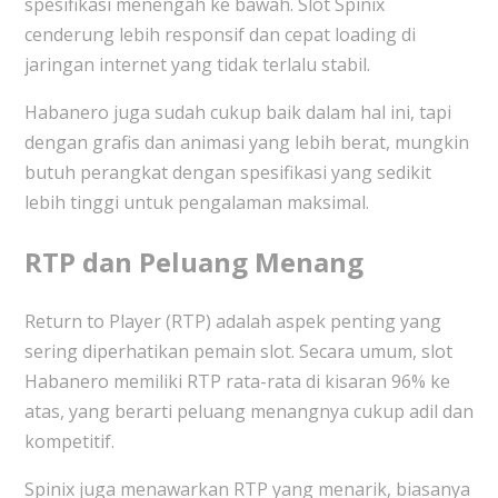
spesifikasi menengah ke bawah. Slot Spinix
cenderung lebih responsif dan cepat loading di
jaringan internet yang tidak terlalu stabil.
Habanero juga sudah cukup baik dalam hal ini, tapi
dengan grafis dan animasi yang lebih berat, mungkin
butuh perangkat dengan spesifikasi yang sedikit
lebih tinggi untuk pengalaman maksimal.
RTP dan Peluang Menang
Return to Player (RTP) adalah aspek penting yang
sering diperhatikan pemain slot. Secara umum, slot
Habanero memiliki RTP rata-rata di kisaran 96% ke
atas, yang berarti peluang menangnya cukup adil dan
kompetitif.
Spinix juga menawarkan RTP yang menarik, biasanya