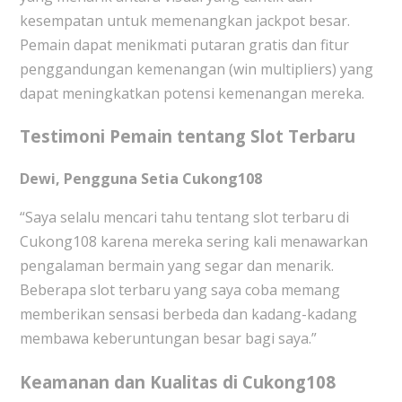
kesempatan untuk memenangkan jackpot besar.
Pemain dapat menikmati putaran gratis dan fitur
penggandungan kemenangan (win multipliers) yang
dapat meningkatkan potensi kemenangan mereka.
Testimoni Pemain tentang Slot Terbaru
Dewi, Pengguna Setia Cukong108
“Saya selalu mencari tahu tentang slot terbaru di
Cukong108 karena mereka sering kali menawarkan
pengalaman bermain yang segar dan menarik.
Beberapa slot terbaru yang saya coba memang
memberikan sensasi berbeda dan kadang-kadang
membawa keberuntungan besar bagi saya.”
Keamanan dan Kualitas di Cukong108