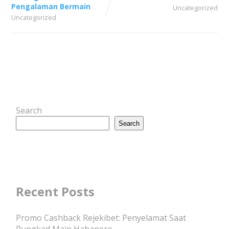
Pengalaman Bermain
Uncategorized
Uncategorized
Search
Search
Recent Posts
Promo Cashback Rejekibet: Penyelamat Saat