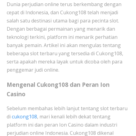
Dunia perjudian online terus berkembang dengan
cepat di Indonesia, dan Cukong108 telah menjadi
salah satu destinasi utama bagi para pecinta slot.
Dengan berbagai permainan yang menarik dan
teknologi terkini, platform ini menarik perhatian
banyak pemain. Artikel ini akan mengulas tentang
beberapa slot terbaru yang tersedia di Cukong108,
serta apakah mereka layak untuk dicoba oleh para
penggemar judi online.
Mengenal Cukong108 dan Peran Ion
Casino
Sebelum membahas lebih lanjut tentang slot terbaru
di
cukong108
, mari kenali lebih dekat tentang
platform ini dan peran Ion Casino dalam industri
perjudian online Indonesia. Cukong108 dikenal