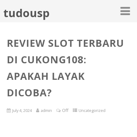
tudousp
REVIEW SLOT TERBARU
DI CUKONG108:
APAKAH LAYAK
DICOBA?
Off
July 4, 2024
admin
Uncategorized