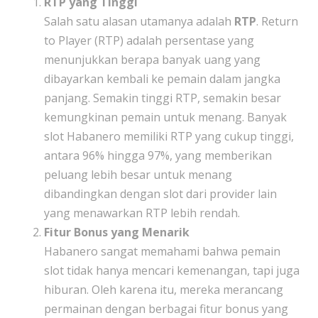
RTP yang Tinggi
Salah satu alasan utamanya adalah
RTP
. Return
to Player (RTP) adalah persentase yang
menunjukkan berapa banyak uang yang
dibayarkan kembali ke pemain dalam jangka
panjang. Semakin tinggi RTP, semakin besar
kemungkinan pemain untuk menang. Banyak
slot Habanero memiliki RTP yang cukup tinggi,
antara 96% hingga 97%, yang memberikan
peluang lebih besar untuk menang
dibandingkan dengan slot dari provider lain
yang menawarkan RTP lebih rendah.
Fitur Bonus yang Menarik
Habanero sangat memahami bahwa pemain
slot tidak hanya mencari kemenangan, tapi juga
hiburan. Oleh karena itu, mereka merancang
permainan dengan berbagai fitur bonus yang