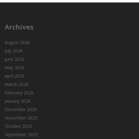
Archives
August 2026
July 2026
June 2026
May 2026
April 2026
March 2026
February 2026
January 2026
December 2025
November 2025
October 2025
September 2025