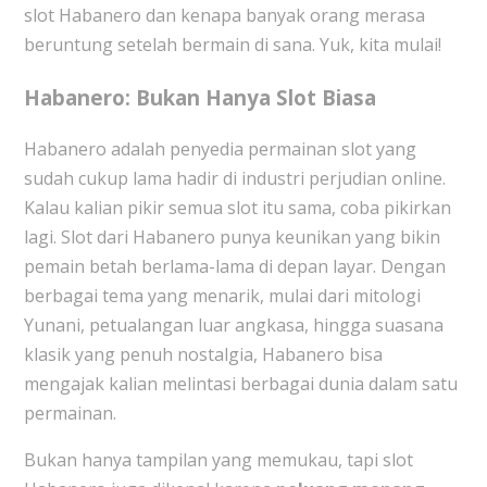
slot Habanero dan kenapa banyak orang merasa
beruntung setelah bermain di sana. Yuk, kita mulai!
Habanero: Bukan Hanya Slot Biasa
Habanero adalah penyedia permainan slot yang
sudah cukup lama hadir di industri perjudian online.
Kalau kalian pikir semua slot itu sama, coba pikirkan
lagi. Slot dari Habanero punya keunikan yang bikin
pemain betah berlama-lama di depan layar. Dengan
berbagai tema yang menarik, mulai dari mitologi
Yunani, petualangan luar angkasa, hingga suasana
klasik yang penuh nostalgia, Habanero bisa
mengajak kalian melintasi berbagai dunia dalam satu
permainan.
Bukan hanya tampilan yang memukau, tapi slot