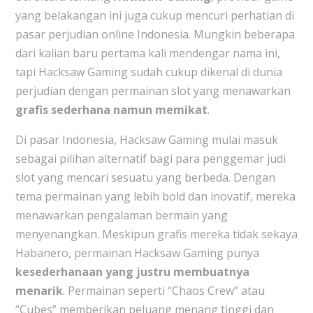
yang belakangan ini juga cukup mencuri perhatian di
pasar perjudian online Indonesia. Mungkin beberapa
dari kalian baru pertama kali mendengar nama ini,
tapi Hacksaw Gaming sudah cukup dikenal di dunia
perjudian dengan permainan slot yang menawarkan
grafis sederhana namun memikat
.
Di pasar Indonesia, Hacksaw Gaming mulai masuk
sebagai pilihan alternatif bagi para penggemar judi
slot yang mencari sesuatu yang berbeda. Dengan
tema permainan yang lebih bold dan inovatif, mereka
menawarkan pengalaman bermain yang
menyenangkan. Meskipun grafis mereka tidak sekaya
Habanero, permainan Hacksaw Gaming punya
kesederhanaan yang justru membuatnya
menarik
. Permainan seperti “Chaos Crew” atau
“Cubes” memberikan peluang menang tinggi dan