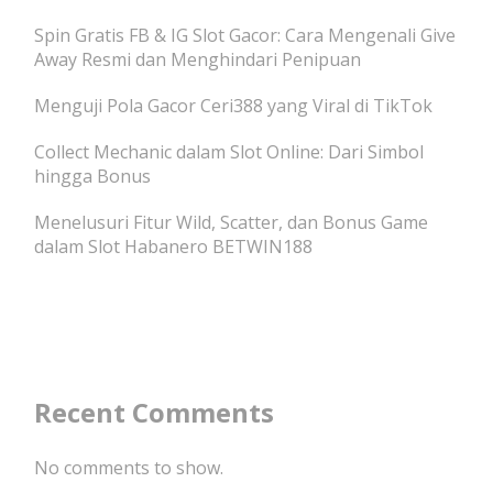
Spin Gratis FB & IG Slot Gacor: Cara Mengenali Give
Away Resmi dan Menghindari Penipuan
Menguji Pola Gacor Ceri388 yang Viral di TikTok
Collect Mechanic dalam Slot Online: Dari Simbol
hingga Bonus
Menelusuri Fitur Wild, Scatter, dan Bonus Game
dalam Slot Habanero BETWIN188
Recent Comments
No comments to show.