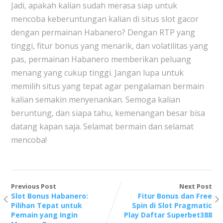
Jadi, apakah kalian sudah merasa siap untuk
mencoba keberuntungan kalian di situs slot gacor
dengan permainan Habanero? Dengan RTP yang
tinggi, fitur bonus yang menarik, dan volatilitas yang
pas, permainan Habanero memberikan peluang
menang yang cukup tinggi. Jangan lupa untuk
memilih situs yang tepat agar pengalaman bermain
kalian semakin menyenankan. Semoga kalian
beruntung, dan siapa tahu, kemenangan besar bisa
datang kapan saja. Selamat bermain dan selamat
mencoba!
Previous Post
Next Post
Slot Bonus Habanero:
Fitur Bonus dan Free
Pilihan Tepat untuk
Spin di Slot Pragmatic
Pemain yang Ingin
Play Daftar Superbet388