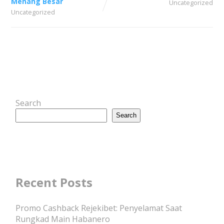
Menang Besar
Uncategorized
Uncategorized
Search
Search
Recent Posts
Promo Cashback Rejekibet: Penyelamat Saat
Rungkad Main Habanero