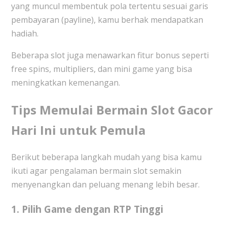
yang muncul membentuk pola tertentu sesuai garis
pembayaran (payline), kamu berhak mendapatkan
hadiah.
Beberapa slot juga menawarkan fitur bonus seperti
free spins, multipliers, dan mini game yang bisa
meningkatkan kemenangan.
Tips Memulai Bermain Slot Gacor
Hari Ini untuk Pemula
Berikut beberapa langkah mudah yang bisa kamu
ikuti agar pengalaman bermain slot semakin
menyenangkan dan peluang menang lebih besar.
1. Pilih Game dengan RTP Tinggi