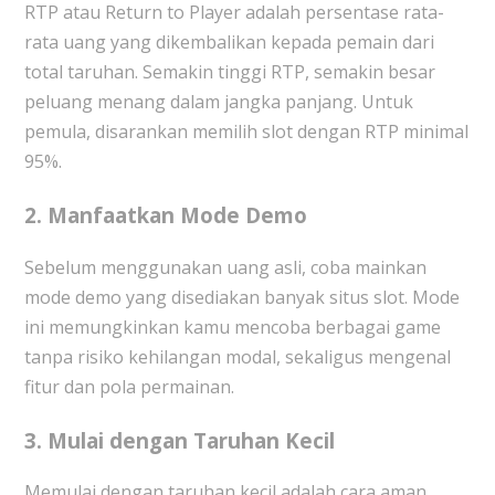
RTP atau Return to Player adalah persentase rata-
rata uang yang dikembalikan kepada pemain dari
total taruhan. Semakin tinggi RTP, semakin besar
peluang menang dalam jangka panjang. Untuk
pemula, disarankan memilih slot dengan RTP minimal
95%.
2. Manfaatkan Mode Demo
Sebelum menggunakan uang asli, coba mainkan
mode demo yang disediakan banyak situs slot. Mode
ini memungkinkan kamu mencoba berbagai game
tanpa risiko kehilangan modal, sekaligus mengenal
fitur dan pola permainan.
3. Mulai dengan Taruhan Kecil
Memulai dengan taruhan kecil adalah cara aman