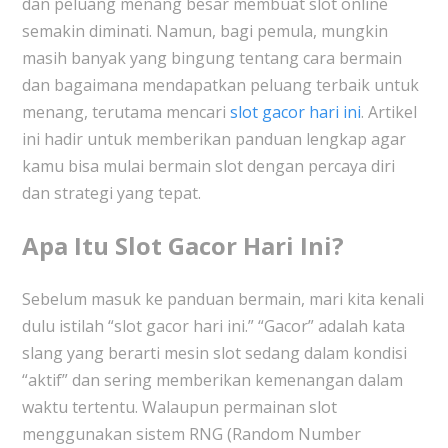
dan peluang menang besar membuat slot online
semakin diminati. Namun, bagi pemula, mungkin
masih banyak yang bingung tentang cara bermain
dan bagaimana mendapatkan peluang terbaik untuk
menang, terutama mencari
slot gacor hari ini
. Artikel
ini hadir untuk memberikan panduan lengkap agar
kamu bisa mulai bermain slot dengan percaya diri
dan strategi yang tepat.
Apa Itu Slot Gacor Hari Ini?
Sebelum masuk ke panduan bermain, mari kita kenali
dulu istilah “slot gacor hari ini.” “Gacor” adalah kata
slang yang berarti mesin slot sedang dalam kondisi
“aktif” dan sering memberikan kemenangan dalam
waktu tertentu. Walaupun permainan slot
menggunakan sistem RNG (Random Number