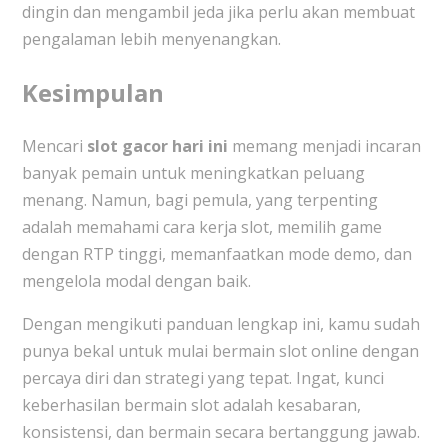
dingin dan mengambil jeda jika perlu akan membuat
pengalaman lebih menyenangkan.
Kesimpulan
Mencari
slot gacor hari ini
memang menjadi incaran
banyak pemain untuk meningkatkan peluang
menang. Namun, bagi pemula, yang terpenting
adalah memahami cara kerja slot, memilih game
dengan RTP tinggi, memanfaatkan mode demo, dan
mengelola modal dengan baik.
Dengan mengikuti panduan lengkap ini, kamu sudah
punya bekal untuk mulai bermain slot online dengan
percaya diri dan strategi yang tepat. Ingat, kunci
keberhasilan bermain slot adalah kesabaran,
konsistensi, dan bermain secara bertanggung jawab.