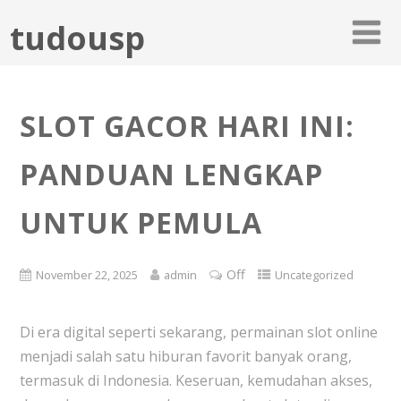
tudousp
SLOT GACOR HARI INI:
PANDUAN LENGKAP
UNTUK PEMULA
Off
November 22, 2025
admin
Uncategorized
Di era digital seperti sekarang, permainan slot online
menjadi salah satu hiburan favorit banyak orang,
termasuk di Indonesia. Keseruan, kemudahan akses,