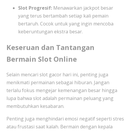
Slot Progresif:
Menawarkan jackpot besar
yang terus bertambah setiap kali pemain
bertaruh. Cocok untuk yang ingin mencoba
keberuntungan ekstra besar.
Keseruan dan Tantangan
Bermain Slot Online
Selain mencari slot gacor hari ini, penting juga
menikmati permainan sebagai hiburan. Jangan
terlalu fokus mengejar kemenangan besar hingga
lupa bahwa slot adalah permainan peluang yang
membutuhkan kesabaran.
Penting juga menghindari emosi negatif seperti stres
atau frustasi saat kalah. Bermain dengan kepala