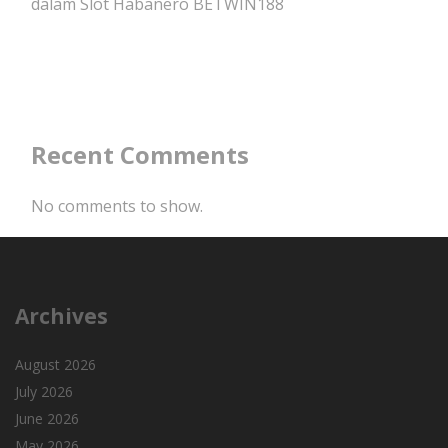
dalam Slot Habanero BETWIN188
Recent Comments
No comments to show.
Archives
August 2026
July 2026
June 2026
May 2026