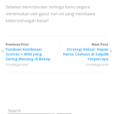
Selamat mencoba dan semoga kamu segera
menemukan slot gacor hari ini yang membawa
keberuntungan besar!
Previous Post
Next Post
Panduan Kombinasi
Strategi Keluar: Kapan
Scatter + Wild yang
Harus Cashout di Salju88
Sering Menang di Bokep
Terpercaya
Uncategorized
Uncategorized
Search