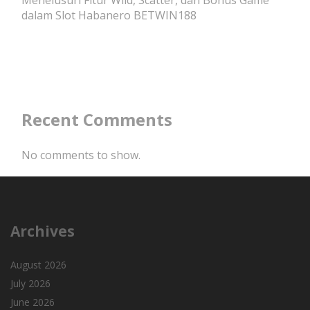
Menelusuri Fitur Wild, Scatter, dan Bonus Game
dalam Slot Habanero BETWIN188
Recent Comments
No comments to show.
Archives
August 2026
July 2026
June 2026