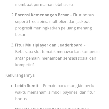
membuat permainan lebih seru.
Potensi Kemenangan Besar
– Fitur bonus
seperti free spins, multiplier, dan jackpot
progresif meningkatkan peluang menang
besar.
Fitur Multiplayer dan Leaderboard
–
Beberapa slot tematik menawarkan kompetisi
antar pemain, menambah sensasi sosial dan
kompetitif.
Kekurangannya:
Lebih Rumit
– Pemain baru mungkin perlu
waktu memahami simbol, paylines, dan fitur
bonus.