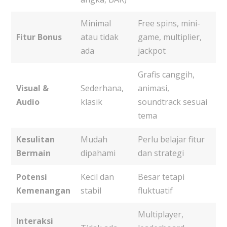
Minimal
Free spins, mini-
Fitur Bonus
atau tidak
game, multiplier,
ada
jackpot
Grafis canggih,
Visual &
Sederhana,
animasi,
Audio
klasik
soundtrack sesuai
tema
Kesulitan
Mudah
Perlu belajar fitur
Bermain
dipahami
dan strategi
Potensi
Kecil dan
Besar tetapi
Kemenangan
stabil
fluktuatif
Multiplayer,
Interaksi