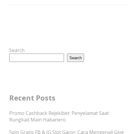
Search
Search
Recent Posts
Promo Cashback Rejekibet: Penyelamat Saat
Rungkad Main Habanero
Spin Gratis FB & IG Slot Gacor: Cara Mengenali Give