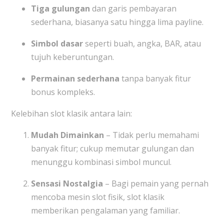
Tiga gulungan
dan garis pembayaran
sederhana, biasanya satu hingga lima payline.
Simbol dasar
seperti buah, angka, BAR, atau
tujuh keberuntungan.
Permainan sederhana
tanpa banyak fitur
bonus kompleks.
Kelebihan slot klasik antara lain:
Mudah Dimainkan
– Tidak perlu memahami
banyak fitur; cukup memutar gulungan dan
menunggu kombinasi simbol muncul.
Sensasi Nostalgia
– Bagi pemain yang pernah
mencoba mesin slot fisik, slot klasik
memberikan pengalaman yang familiar.