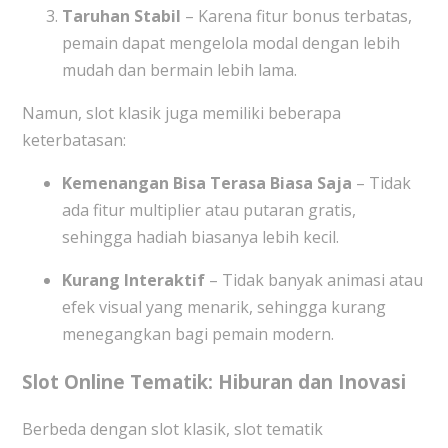
Taruhan Stabil
– Karena fitur bonus terbatas,
pemain dapat mengelola modal dengan lebih
mudah dan bermain lebih lama.
Namun, slot klasik juga memiliki beberapa
keterbatasan:
Kemenangan Bisa Terasa Biasa Saja
– Tidak
ada fitur multiplier atau putaran gratis,
sehingga hadiah biasanya lebih kecil.
Kurang Interaktif
– Tidak banyak animasi atau
efek visual yang menarik, sehingga kurang
menegangkan bagi pemain modern.
Slot Online Tematik: Hiburan dan Inovasi
Berbeda dengan slot klasik, slot tematik