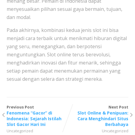
menang besar. Pemain di Indonesia dapat
menyesuaikan pilihan sesuai gaya bermain, tujuan,
dan modal.
Pada akhirnya, kombinasi kedua jenis slot ini bisa
menjadi cara terbaik untuk menikmati hiburan digital
yang seru, menegangkan, dan berpotensi
menguntungkan. Slot online terus berevolusi,
menghadirkan inovasi dan fitur menarik, sehingga
setiap pemain dapat menemukan permainan yang
sesuai dengan selera dan strategi mereka.
Previous Post
Next Post
Fenomena “Gacor” di
Slot Online & Penipuan:
Indonesia: Sejarah Istilah
Cara Menghindari Situs
Slot Gacor Hari Ini
Berbahaya
Uncategorized
Uncategorized