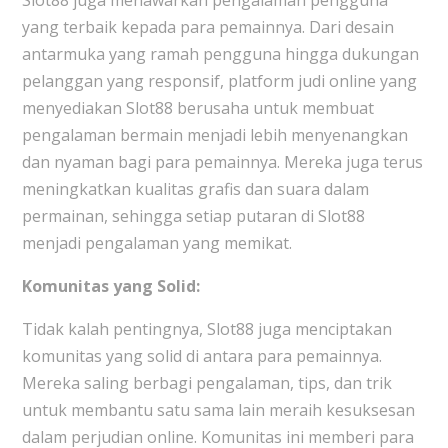
yang terbaik kepada para pemainnya. Dari desain
antarmuka yang ramah pengguna hingga dukungan
pelanggan yang responsif, platform judi online yang
menyediakan Slot88 berusaha untuk membuat
pengalaman bermain menjadi lebih menyenangkan
dan nyaman bagi para pemainnya. Mereka juga terus
meningkatkan kualitas grafis dan suara dalam
permainan, sehingga setiap putaran di Slot88
menjadi pengalaman yang memikat.
Komunitas yang Solid:
Tidak kalah pentingnya, Slot88 juga menciptakan
komunitas yang solid di antara para pemainnya.
Mereka saling berbagi pengalaman, tips, dan trik
untuk membantu satu sama lain meraih kesuksesan
dalam perjudian online. Komunitas ini memberi para