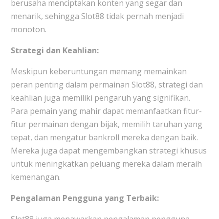
berusaha menciptakan konten yang segar dan
menarik, sehingga Slot88 tidak pernah menjadi
monoton.
Strategi dan Keahlian:
Meskipun keberuntungan memang memainkan
peran penting dalam permainan Slot88, strategi dan
keahlian juga memiliki pengaruh yang signifikan.
Para pemain yang mahir dapat memanfaatkan fitur-
fitur permainan dengan bijak, memilih taruhan yang
tepat, dan mengatur bankroll mereka dengan baik.
Mereka juga dapat mengembangkan strategi khusus
untuk meningkatkan peluang mereka dalam meraih
kemenangan.
Pengalaman Pengguna yang Terbaik:
Slot88 juga menawarkan pengalaman pengguna