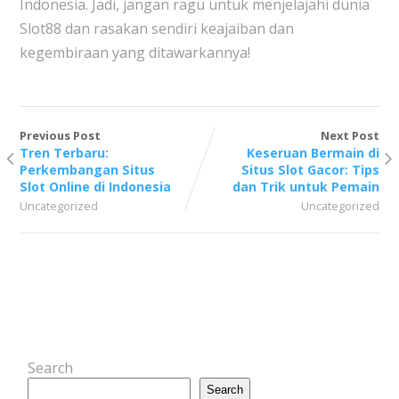
Indonesia. Jadi, jangan ragu untuk menjelajahi dunia
Slot88 dan rasakan sendiri keajaiban dan
kegembiraan yang ditawarkannya!
Previous Post
Next Post
Tren Terbaru:
Keseruan Bermain di
Perkembangan Situs
Situs Slot Gacor: Tips
Slot Online di Indonesia
dan Trik untuk Pemain
Uncategorized
Uncategorized
Search
Search