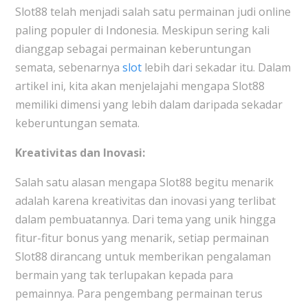
Slot88 telah menjadi salah satu permainan judi online
paling populer di Indonesia. Meskipun sering kali
dianggap sebagai permainan keberuntungan
semata, sebenarnya
slot
lebih dari sekadar itu. Dalam
artikel ini, kita akan menjelajahi mengapa Slot88
memiliki dimensi yang lebih dalam daripada sekadar
keberuntungan semata.
Kreativitas dan Inovasi:
Salah satu alasan mengapa Slot88 begitu menarik
adalah karena kreativitas dan inovasi yang terlibat
dalam pembuatannya. Dari tema yang unik hingga
fitur-fitur bonus yang menarik, setiap permainan
Slot88 dirancang untuk memberikan pengalaman
bermain yang tak terlupakan kepada para
pemainnya. Para pengembang permainan terus